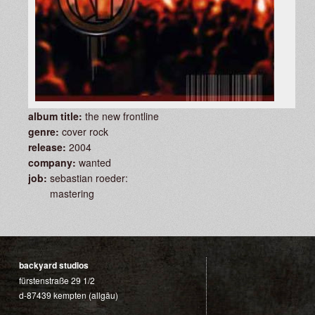
album title:
the new frontline
genre:
cover rock
release:
2004
company:
wanted
job:
sebastian roeder:
mastering
backyard studios
fürstenstraße 29 1/2
d-87439 kempten (allgäu)