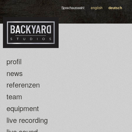
Direkt
Sprachauswahl:
english
deutsch
zum
Inhalt
profil
news
referenzen
team
equipment
live recording
live sound